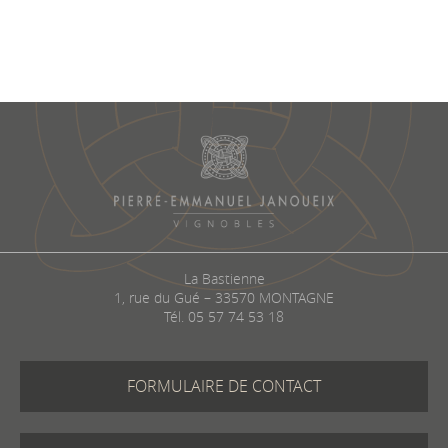
Vin sélectionné par la présidence
de l’assemblée nationale
La Bastienne
1, rue du Gué – 33570 MONTAGNE
Tél.
05 57 74 53 18
FORMULAIRE DE CONTACT