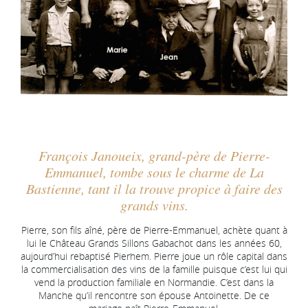
François Janoueix, grand-père de Pierre-
Emmanuel, tombe sous le charme de La
Bastienne, tant il la trouve propice à faire des
grands vins.
Pierre, son fils aîné, père de Pierre-Emmanuel, achète quant à
lui le Château Grands Sillons Gabachot dans les années 60,
aujourd’hui rebaptisé Pierhem. Pierre joue un rôle capital dans
la commercialisation des vins de la famille puisque c’est lui qui
vend la production familiale en Normandie. C’est dans la
Manche qu’il rencontre son épouse Antoinette. De ce