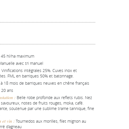
:
45 hl/ha maximum
anuelle avec tri manuel
:
Vinifications intégrales 25%. Cuves inox et
es. FML en barriques 50% et batonnage.
 à 18 mois de barriques neuves en chêne français
 20 ans
station :
Belle robe profonde aux reflets rubis. Nez
savoureux, notes de fruits rouges, moka, café.
nte, soutenue par une sublime trame tannique, fine
.
 et vin :
Tournedos aux morilles, filet mignon au
rré d’agneau