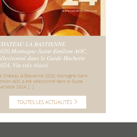
CHATEAU LA BASTIENNE
2020,Montagne-Saint-Emilion AOC,
électionné dans le Guide Hachette
024, Vin très réussi
e Château la Bastienne 2020, Montagne-Saint-
milion AOC a été sélectionné dans le Guide
achette 2024. […]
TOUTES LES ACTUALITÉS