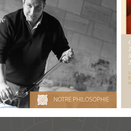
ce
S
2
L
E
H
NOTRE PHILOSOPHIE