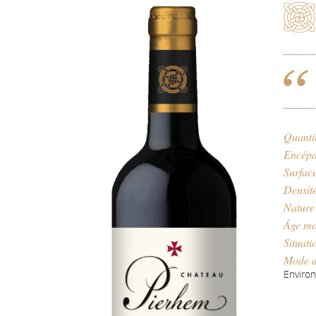
Quanti
Encépa
Surfac
Densit
Nature
Âge mo
Situati
Mode d
Enviro