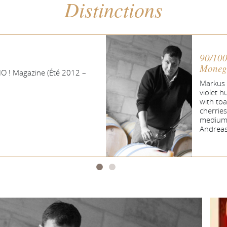
Distinctions
90/100
Moneg
NO ! Magazine (Été 2012 –
Markus 
violet 
with toa
cherries
medium 
Andreas