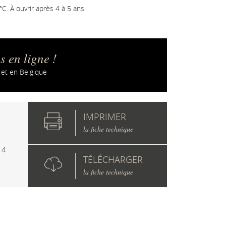
°C. À ouvrir après 4 à 5 ans
 en ligne !
 et en Belgique
IMPRIMER
la fiche technique
Concours de
Bordeaux des Vins
14
d’Aquitaine 2013
TÉLÉCHARGER
la fiche technique