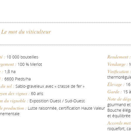
Le mot du viticulteur
té :
Rendement 
10 000 bouteilles
gement :
Vendange :
100 % Merlot
M
e :
Vinification 
1,8 ha
thermorégulé
é :
6600 Pieds/ha
Élevage :
16
 du sol :
Sablo-graveleux avec « crasse de fer »
Garde :
15 à
yen des vignes :
60 ans
Note de dégu
on du vignoble :
Exposition Ouest / Sud-Ouest
gourmand et 
e production :
Lutte raisonnée, certification Haute Valeur
Bouche éléga
nnementale
et équilibrée
Accords mets
roquefort, ca